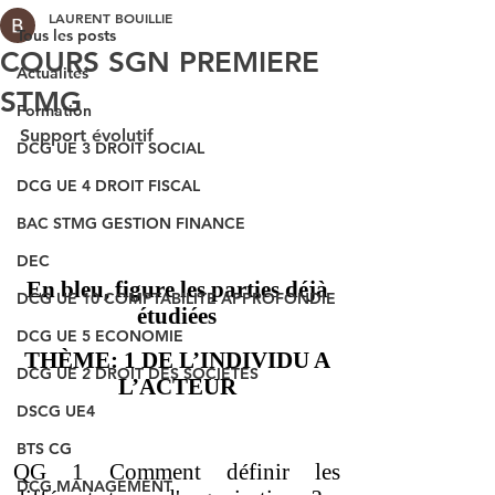
LAURENT BOUILLIE
Tous les posts
COURS SGN PREMIERE
Actualités
STMG
Formation
Support évolutif
DCG UE 3 DROIT SOCIAL
DCG UE 4 DROIT FISCAL
BAC STMG GESTION FINANCE
DEC
DCG UE 10 COMPTABILITE APPROFONDIE
DCG UE 5 ECONOMIE
DCG UE 2 DROIT DES SOCIETES
DSCG UE4
BTS CG
DCG MANAGEMENT