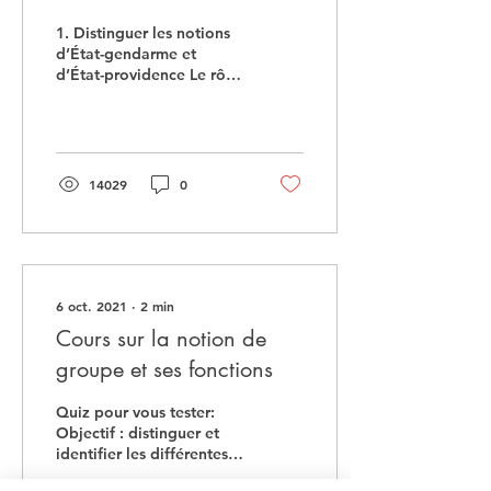
1. Distinguer les notions
d’État-gendarme et
d’État-providence Le rôle
de l’État a
progressivement évolué,
d’un État exerçant une...
14029
0
6 oct. 2021
∙
2
min
Cours sur la notion de
groupe et ses fonctions
Quiz pour vous tester:
Objectif : distinguer et
identifier les différentes
fonctions du groupe. Une