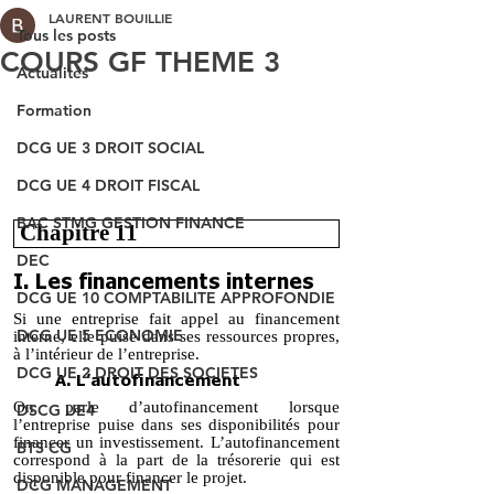
LAURENT BOUILLIE
Tous les posts
COURS GF THEME 3
Actualités
Formation
DCG UE 3 DROIT SOCIAL
DCG UE 4 DROIT FISCAL
BAC STMG GESTION FINANCE
DEC
DCG UE 10 COMPTABILITE APPROFONDIE
DCG UE 5 ECONOMIE
DCG UE 2 DROIT DES SOCIETES
DSCG UE4
BTS CG
DCG MANAGEMENT