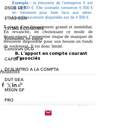
DSCG UE1
STMG SGN
1STMG ECONOMIE
Economie en vidéo
Concours DCG
CAPET B
DCG INTRO A LA COMPTA
Actualités
DUT GEA
MSGN GF
PRO
Voir tout
Posts récents
NOUVEAUX QUIZ
INSCRIPTION CONCOURS
VAINQUEUR CONCOURS