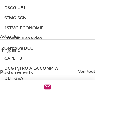
DSCG UE1
STMG SGN
1STMG ECONOMIE
Actualités
Economie en vidéo
Concours DCG
CAPET B
DCG INTRO A LA COMPTA
Voir tout
Posts récents
DUT GEA
MSGN GF
PRO
NOUVEAUX QUIZ
INSCRIPTION CONCOURS
VAINQUEUR CONCOURS