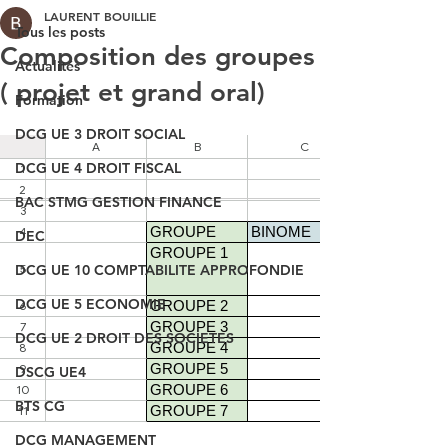
LAURENT BOUILLIE
Tous les posts
Composition des groupes
Actualités
( projet et grand oral)
Formation
DCG UE 3 DROIT SOCIAL
DCG UE 4 DROIT FISCAL
BAC STMG GESTION FINANCE
DEC
DCG UE 10 COMPTABILITE APPROFONDIE
DCG UE 5 ECONOMIE
DCG UE 2 DROIT DES SOCIETES
DSCG UE4
BTS CG
DCG MANAGEMENT