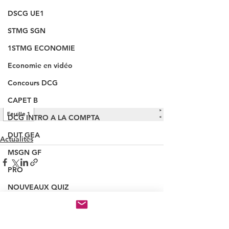
DSCG UE1
STMG SGN
1STMG ECONOMIE
Economie en vidéo
Concours DCG
CAPET B
DCG INTRO A LA COMPTA
DUT GEA
Actualités
MSGN GF
PRO
NOUVEAUX QUIZ
Voir tout
Posts récents
INSCRIPTION CONCOURS
VAINQUEUR CONCOURS