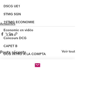
DSCG UE1
STMG SGN
1STMG ECONOMIE
Actualités
Economie en vidéo
Concours DCG
CAPET B
Voir tout
Posts récents
DCG INTRO A LA COMPTA
DUT GEA
MSGN GF
PRO
NOUVEAUX QUIZ
INSCRIPTION CONCOURS
VAINQUEUR CONCOURS