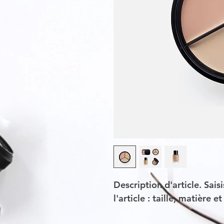
Description d'article. Saisi
l'article : taille, matière e