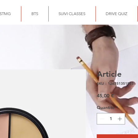
 STMG
BTS
SUIVI CLASSES
DRIVE QUIZ
Article
SKU : 126351351935
Prix
45,00 €
Quantité
*