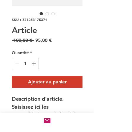
SKU : 671253175371
Article
Prix
Prix
 100,00 € 
95,00 €
original
promotionnel
Quantité
*
Ajouter au panier
Description d'article. 
Saisissez ici les 
caractéristiques de l'article 
: taille, matière et autres 
informations utiles.