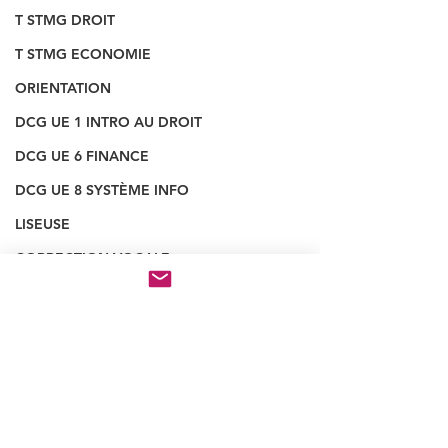
T STMG DROIT
T STMG ECONOMIE
ORIENTATION
DCG UE 1 INTRO AU DROIT
DCG UE 6 FINANCE
DCG UE 8 SYSTÈME INFO
LISEUSE
CORRECTION VOCALE
STMG SGN
COURS VOCAUX
DSCG UE 3
EM
PROCESSUS 1
Voir tout
Posts récents