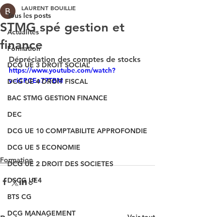
LAURENT BOUILLIE
Tous les posts
STMG spé gestion et
Actualités
finance
Formation
Dépréciation des comptes de stocks
DCG UE 3 DROIT SOCIAL
https://www.youtube.com/watch?
v=iCPCEa77TBM
DCG UE 4 DROIT FISCAL
BAC STMG GESTION FINANCE
DEC
DCG UE 10 COMPTABILITE APPROFONDIE
DCG UE 5 ECONOMIE
Formation
DCG UE 2 DROIT DES SOCIETES
DSCG UE4
BTS CG
DCG MANAGEMENT
Voir tout