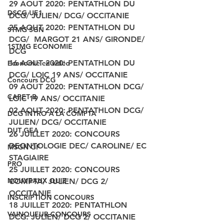
29 AOUT 2020: PENTATHLON DU 
DSCG UE1
DCG/ JULIEN/ DCG/ OCCITANIE
25 AOUT 2020: PENTATHLON DU 
STMG SGN
DCG/  MARGOT 21 ANS/ GIRONDE/ 
1STMG ECONOMIE
DCG
16 AOUT 2020: PENTATHLON DU 
Economie en vidéo
DCG/ LOIC 19 ANS/ OCCITANIE
Concours DCG
09 AOUT 2020: PENTATHLON DCG/ 
CAPET B
LOIC 19 ANS/ OCCITANIE
02 AOUT 2020: PENTATHLON DCG/ 
DCG INTRO A LA COMPTA
JULIEN/ DCG/ OCCITANIE
DUT GEA
26 JUILLET 2020: CONCOURS 
DEONTOLOGIE DEC/ CAROLINE/ EC 
MSGN GF
STAGIAIRE
PRO
25 JUILLET 2020: CONCOURS 
NOUVEAUX QUIZ
COMPTA/ JULIEN/ DCG 2/ 
OCCITANIE
INSCRIPTION CONCOURS
18 JUILLET 2020: PENTATHLON 
VAINQUEUR CONCOURS
DCG: JULIEN/ DCG 2/ OCCITANIE