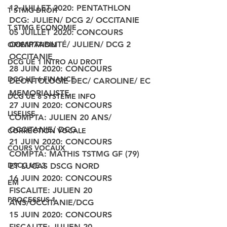
12 JUILLET 2020: PENTATHLON 
T STMG DROIT
DCG: JULIEN/ DCG 2/ OCCITANIE
T STMG ECONOMIE
05 JUILLET 2020: CONCOURS 
COMPTABILITÉ/ JULIEN/ DCG 2 
ORIENTATION
OCCITANIE
DCG UE 1 INTRO AU DROIT
28 JUIN 2020: CONCOURS 
DCG UE 6 FINANCE
DEONTOLOGIE DEC/ CAROLINE/ EC 
MEMORIALISTE
DCG UE 8 SYSTÈME INFO
27 JUIN 2020: CONCOURS 
LISEUSE
COMPTA: JULIEN 20 ANS/ 
OCCITANIE/ DCG 
CORRECTION VOCALE
21 JUIN 2020: CONCOURS 
COURS VOCAUX
COMPTA: MATHIS TSTMG GF (79) 
DSCG UE 3
ET LUCAS DSCG NORD
16 JUIN 2020: CONCOURS 
EM
FISCALITE: JULIEN 20 
PROCESSUS 1
ANS/OCCITANIE/DCG
15 JUIN 2020: CONCOURS 
FISCALITE: JULIEN 20 