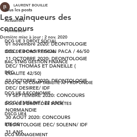
LAURENT BOUILLIE
Tous les posts
Les vainqueurs des
Actualités
concours
Formation
Dernière mise à jour :
2 nov. 2020
DCG UE 3 DROIT SOCIAL
01 novembre 2020: DEONTOLOGIE 
DEC/ EDOAS REGION PACA / 46/50
DCG UE 4 DROIT FISCAL
11 OCTOBRE 2020: DEONTOLOGIE 
BAC STMG GESTION FINANCE
DEC/ THOMAS ET DANEILLE ( 
DEC
EGALITE 42/50)
03 OCTOBRE 2020: DEONTOLOGIE 
DCG UE 10 COMPTABILITE APPROFONDIE
DEC/ DESIREE/ IDF
DCG UE 5 ECONOMIE
19 SEPTEMBRE 2020: CONCOURS 
DCG/ EMELINE/ 22 ANS/ 
DCG UE 2 DROIT DES SOCIETES
NORMANDIE
DSCG UE4
30 AOUT 2020: CONCOURS 
BTS CG
DEONTOLOGIE DEC/ SOLENN/ IDF 
31 ANS
DCG MANAGEMENT