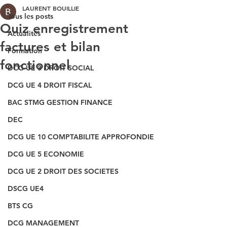
LAURENT BOUILLIE
Tous les posts
Quiz enregistrement
Actualités
factures et bilan
Formation
fonctionnel
DCG UE 3 DROIT SOCIAL
DCG UE 4 DROIT FISCAL
BAC STMG GESTION FINANCE
DEC
DCG UE 10 COMPTABILITE APPROFONDIE
DCG UE 5 ECONOMIE
DCG UE 2 DROIT DES SOCIETES
DSCG UE4
BTS CG
DCG MANAGEMENT