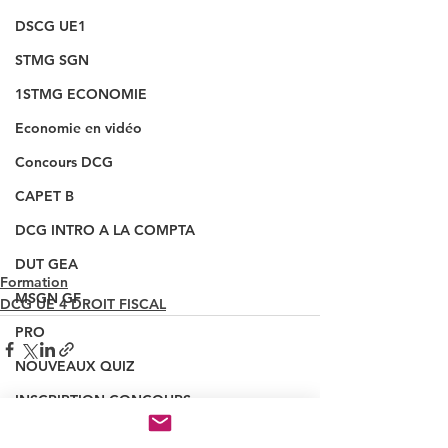
DSCG UE1
STMG SGN
1STMG ECONOMIE
Economie en vidéo
Concours DCG
CAPET B
DCG INTRO A LA COMPTA
DUT GEA
Formation
MSGN GF
DCG UE 4 DROIT FISCAL
PRO
NOUVEAUX QUIZ
INSCRIPTION CONCOURS
Voir tout
Posts récents
VAINQUEUR CONCOURS