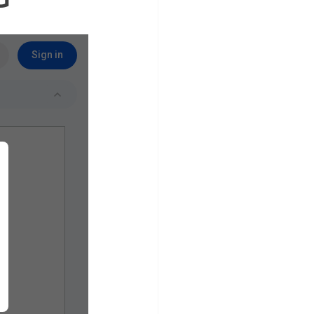
BTS CG
PTA
DUT GEA
NTATION