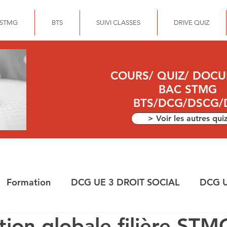
 STMG
BTS
SUIVI CLASSES
DRIVE QUIZ
COURS/ QUIZ/ DOC
BAC STMG
BTS/DCG/DSCG/
> Voir les autres qui
Formation
DCG UE 3 DROIT SOCIAL
DCG U
tion globale filière STM
ANCE
DEC
DCG UE 10 COMPTABILITE APPR