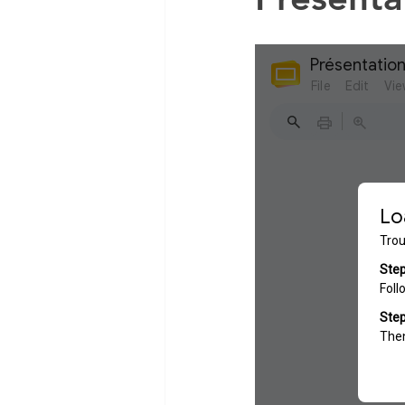
DCG UE 5 ECONOMIE
DCG MANAGEMENT
Economie en vidéo
Co
MSGN GF
PRO
NO
VAINQUEUR CONCOURS