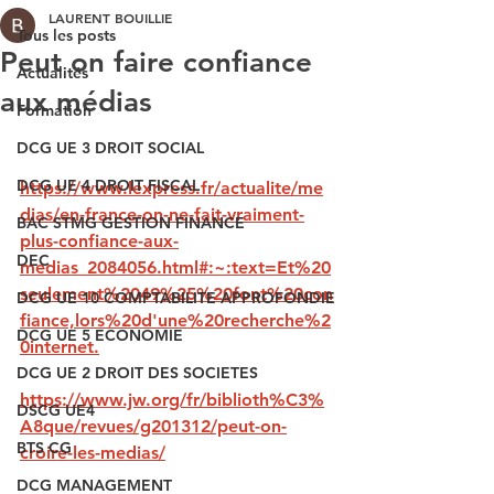
LAURENT BOUILLIE
Tous les posts
Peut on faire confiance
Actualités
aux médias
Formation
DCG UE 3 DROIT SOCIAL
DCG UE 4 DROIT FISCAL
https://www.lexpress.fr/actualite/me
dias/en-france-on-ne-fait-vraiment-
BAC STMG GESTION FINANCE
plus-confiance-aux-
DEC
medias_2084056.html#:~:text=Et%20
seulement%2049%25%20font%20con
DCG UE 10 COMPTABILITE APPROFONDIE
fiance,lors%20d'une%20recherche%2
DCG UE 5 ECONOMIE
0internet.
DCG UE 2 DROIT DES SOCIETES
https://www.jw.org/fr/biblioth%C3%
DSCG UE4
A8que/revues/g201312/peut-on-
BTS CG
croire-les-medias/
DCG MANAGEMENT