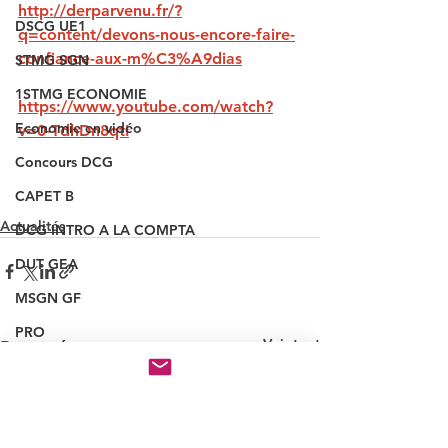
http://derparvenu.fr/?
DSCG UE1
q=content/devons-nous-encore-faire-
confiance-aux-m%C3%A9dias
STMG SGN
1STMG ECONOMIE
https://www.youtube.com/watch?
Economie en vidéo
v=0-TdhDn8qtI
Concours DCG
CAPET B
Actualités
DCG INTRO A LA COMPTA
DUT GEA
MSGN GF
PRO
Voir tout
Posts récents
NOUVEAUX QUIZ
INSCRIPTION CONCOURS
VAINQUEUR CONCOURS