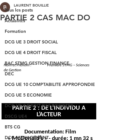
LAURENT BOUILLIE
Tous les posts
PARTIE 2 CAS MAC DO
Actualités
Formation
DCG UE 3 DROIT SOCIAL
DCG UE 4 DROIT FISCAL
BAC STMG GESTION FINANCE
DEC
DCG UE 10 COMPTABILITE APPROFONDIE
DCG UE 5 ECONOMIE
DCG UE 2 DROIT DES SOCIETES
DSCG UE4
BTS CG
DCG MANAGEMENT