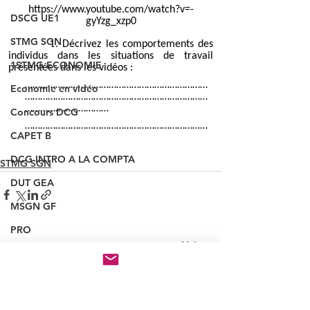
DSCG UE1
STMG SGN
1STMG ECONOMIE
Economie en vidéo
Concours DCG
CAPET B
DCG INTRO A LA COMPTA
STMG SGN
DUT GEA
MSGN GF
PRO
Voir tout
Posts récents
NOUVEAUX QUIZ
INSCRIPTION CONCOURS
VAINQUEUR CONCOURS