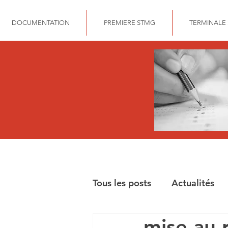
DOCUMENTATION
PREMIERE STMG
TERMINALE
Tous les posts
Actualités
mise au 
BAC STMG GESTION FIN