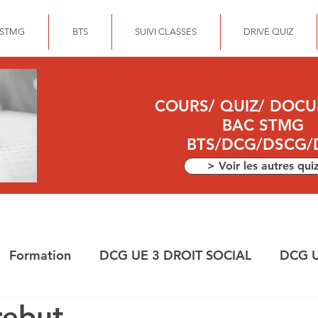
 STMG
BTS
SUIVI CLASSES
DRIVE QUIZ
COURS/ QUIZ/ DOC
BAC STMG
BTS/DCG/DSCG/
> Voir les autres qui
Formation
DCG UE 3 DROIT SOCIAL
DCG U
rebut
ANCE
DEC
DCG UE 10 COMPTABILITE APPR