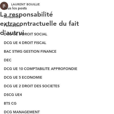
LAURENT BOUILLIE
Tous les posts
La responsabilité
Actualités
extracontractuelle du fait
Formation
d'autrui
DCG UE 3 DROIT SOCIAL
DCG UE 4 DROIT FISCAL
BAC STMG GESTION FINANCE
DEC
DCG UE 10 COMPTABILITE APPROFONDIE
DCG UE 5 ECONOMIE
DCG UE 2 DROIT DES SOCIETES
DSCG UE4
BTS CG
DCG MANAGEMENT