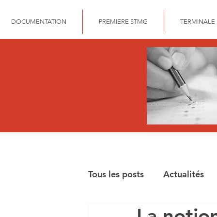
DOCUMENTATION
PREMIERE STMG
TERMINALE
Tous les posts
Actualités
La notion
BAC STMG GESTION FIN