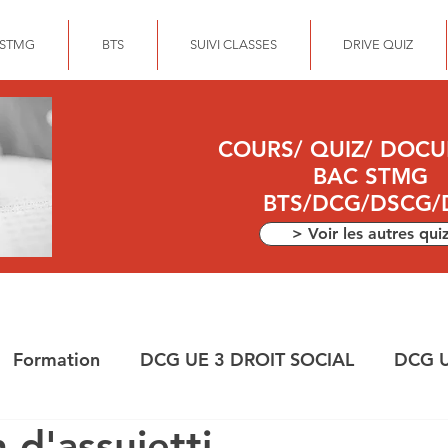
 STMG
BTS
SUIVI CLASSES
DRIVE QUIZ
COURS/ QUIZ/ DOC
BAC STMG
BTS/DCG/DSCG/
> Voir les autres qui
Formation
DCG UE 3 DROIT SOCIAL
DCG U
 d'assujetti
ANCE
DEC
DCG UE 10 COMPTABILITE APPR