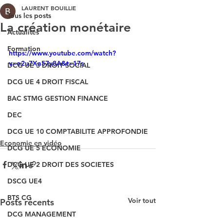
LAURENT BOUILLIE
Tous les posts
La création monétaire
Actualités
Formation
https://www.youtube.com/watch?
v=o2u7Xa57y8A&t=17s
DCG UE 3 DROIT SOCIAL
DCG UE 4 DROIT FISCAL
BAC STMG GESTION FINANCE
DEC
DCG UE 10 COMPTABILITE APPROFONDIE
Economie en vidéo
DCG UE 5 ECONOMIE
DCG UE 2 DROIT DES SOCIETES
DSCG UE4
BTS CG
Voir tout
Posts récents
DCG MANAGEMENT