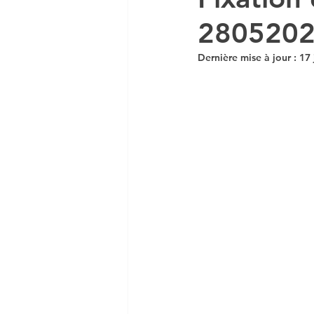
280520
DCG UE 5 ECONOMIE
Dernière mise à jour :
17 
DCG MANAGEMENT
Economie en vidéo
Co
MSGN GF
PRO
NO
VAINQUEUR CONCOURS