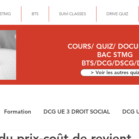
 STMG
BTS
SUIVI CLASSES
DRIVE QUIZ
COURS/ QUIZ/ DOC
BAC STMG
BTS/DCG/DSCG/
> Voir les autres qui
Formation
DCG UE 3 DROIT SOCIAL
DCG U
du prix-coût de revient
ANCE
DEC
DCG UE 10 COMPTABILITE APPR