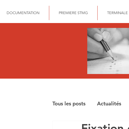
DOCUMENTATION
PREMIERE STMG
TERMINALE
Tous les posts
Actualités
Fixation 
BAC STMG GESTION FIN