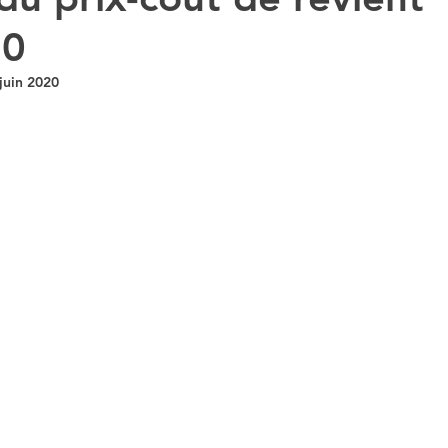
20
DCG UE 2 DROIT DES SOCIETES
DSCG UE4
juin 2020
DSCG UE1
STMG SGN
1STMG ECONOMIE
ncours DCG
CAPET B
DCG INTRO A LA COM
UVEAUX QUIZ
INSCRIPTION CONCOURS
T STMG DROIT
T STMG ECONOMIE
ORIE