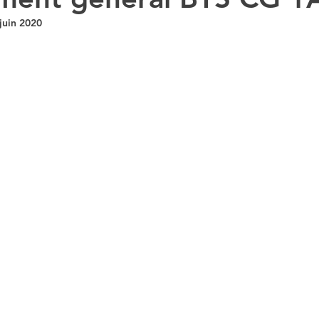
juin 2020
DCG UE 2 DROIT DES SOCIETES
DSCG UE4
DSCG UE1
STMG SGN
1STMG ECONOMIE
ncours DCG
CAPET B
DCG INTRO A LA COM
UVEAUX QUIZ
INSCRIPTION CONCOURS
T STMG DROIT
T STMG ECONOMIE
ORIE