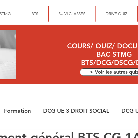
 STMG
BTS
SUIVI CLASSES
DRIVE QUIZ
COURS/ QUIZ/ DOC
BAC STMG
BTS/DCG/DSCG/
> Voir les autres qui
Formation
DCG UE 3 DROIT SOCIAL
DCG U
ement général BTS CG 1
ANCE
DEC
DCG UE 10 COMPTABILITE APPR