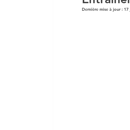
Dernière mise à jour :
17 
DCG UE 5 ECONOMIE
DCG MANAGEMENT
Economie en vidéo
Co
MSGN GF
PRO
NO
VAINQUEUR CONCOURS