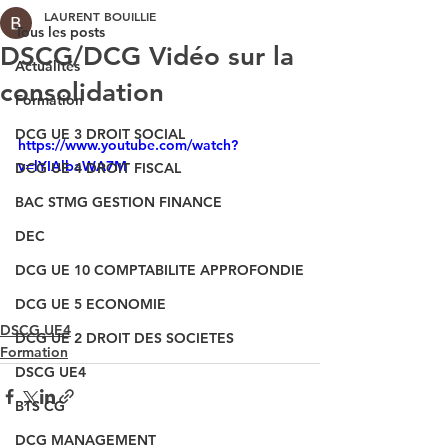
LAURENT BOUILLIE
Tous les posts
DSCG/DCG Vidéo sur la
Actualités
consolidation
Formation
DCG UE 3 DROIT SOCIAL
https://www.youtube.com/watch?
v=lYIAlbaWA7M
DCG UE 4 DROIT FISCAL
BAC STMG GESTION FINANCE
DEC
DCG UE 10 COMPTABILITE APPROFONDIE
DCG UE 5 ECONOMIE
DSCG UE4
DCG UE 2 DROIT DES SOCIETES
Formation
DSCG UE4
BTS CG
DCG MANAGEMENT