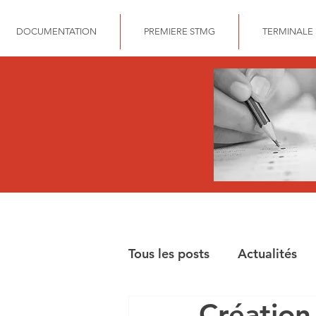
DOCUMENTATION
PREMIERE STMG
TERMINALE
Tous les posts
Actualités
Création
BAC STMG GESTION FIN