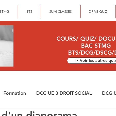
 STMG
BTS
SUIVI CLASSES
DRIVE QUIZ
COURS/ QUIZ/ DOC
BAC STMG
BTS/DCG/DSCG/
> Voir les autres qui
Formation
DCG UE 3 DROIT SOCIAL
DCG U
 d'un diaporama
ANCE
DEC
DCG UE 10 COMPTABILITE APPR