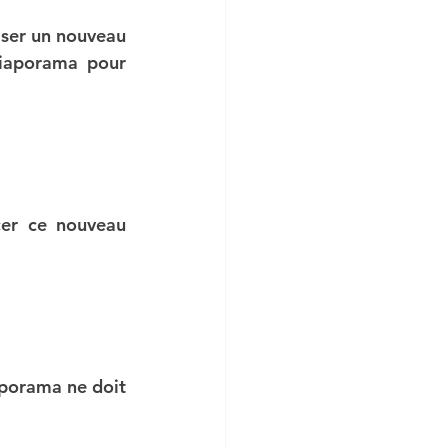
ser un nouveau 
iaporama pour 
BTS CG
cer ce nouveau 
PTA
DUT GEA
aporama ne doit 
NTATION