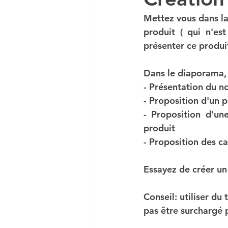
Mettez vous dans la
produit ( qui n'es
DCG UE 5 ECONOMIE
présenter ce produi
Dans le diaporama, 
DCG MANAGEMENT
- Présentation du n
- Proposition d'un 
- Proposition d'un
Economie en vidéo
Co
produit
- Proposition des c
MSGN GF
PRO
NO
Essayez de créer un
Conseil: utiliser du
VAINQUEUR CONCOURS
pas être surchargé p