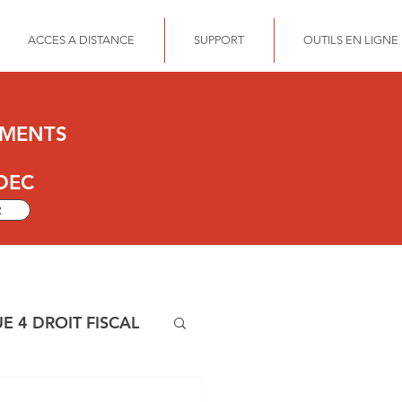
ACCES A DISTANCE
SUPPORT
OUTILS EN LIGNE
UMENTS
DEC
z
E 4 DROIT FISCAL
OFONDIE