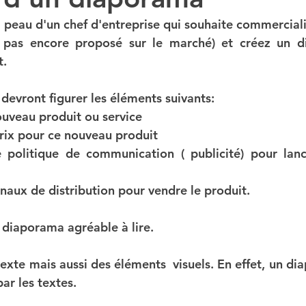
 peau d'un chef d'entreprise qui souhaite commerciali
t pas encore proposé sur le marché) et créez un d
DCG UE 2 DROIT DES SOCIETES
DSCG UE4
t.
devront figurer les éléments suivants:
DSCG UE1
STMG SGN
1STMG ECONOMIE
ouveau produit ou service
prix pour ce nouveau produit
e politique de communication ( publicité) pour lan
ncours DCG
CAPET B
DCG INTRO A LA COM
anaux de distribution pour vendre le produit.
UVEAUX QUIZ
INSCRIPTION CONCOURS
 diaporama agréable à lire.
 texte mais aussi des éléments  visuels. En effet, un di
T STMG DROIT
T STMG ECONOMIE
ORIE
ar les textes. 