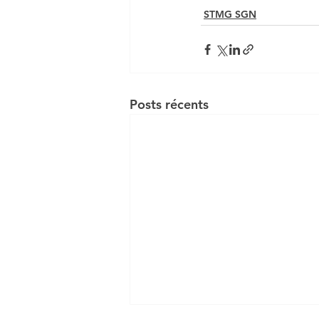
STMG SGN
DCG UE 1 INTRO AU DROI
Posts récents