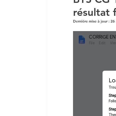
résultat 
DCG UE 5 ECONOMIE
Dernière mise à jour :
26
DCG MANAGEMENT
Economie en vidéo
Co
MSGN GF
PRO
NO
VAINQUEUR CONCOURS