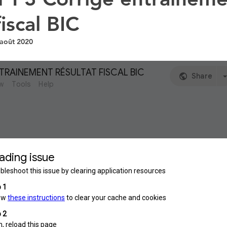
fiscal BIC
DCG UE 2 DROIT DES SOCIETES
DSCG UE4
 août 2020
DSCG UE1
STMG SGN
1STMG ECONOMIE
ncours DCG
CAPET B
DCG INTRO A LA COM
UVEAUX QUIZ
INSCRIPTION CONCOURS
T STMG DROIT
T STMG ECONOMIE
ORIE