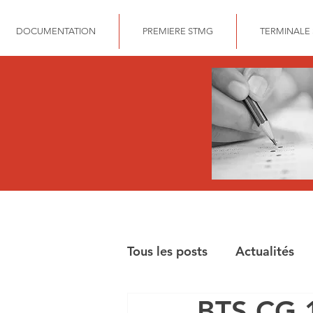
DOCUMENTATION
PREMIERE STMG
TERMINALE
Tous les posts
Actualités
BTS CG 1
BAC STMG GESTION FIN