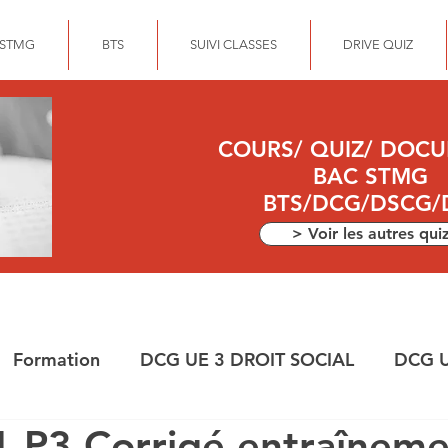
 STMG
BTS
SUIVI CLASSES
DRIVE QUIZ
COURS/ QUIZ/ DOC
BAC STMG
BTS/DCG/DSCG/
> Voir les autres qui
Formation
DCG UE 3 DROIT SOCIAL
DCG U
 P3 Corrigé entraînem
ANCE
DEC
DCG UE 10 COMPTABILITE APPR