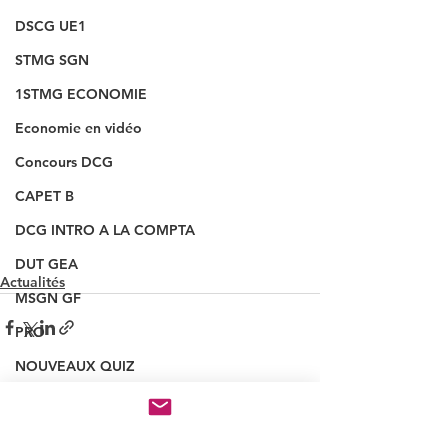
DSCG UE1
STMG SGN
1STMG ECONOMIE
Economie en vidéo
Concours DCG
CAPET B
DCG INTRO A LA COMPTA
DUT GEA
Actualités
MSGN GF
PRO
NOUVEAUX QUIZ
INSCRIPTION CONCOURS
Voir tout
Posts récents
VAINQUEUR CONCOURS