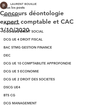
LAURENT BOUILLIE
Tous les posts
Concours déontologie
Actualités
expert comptable et CAC
Formation
3/10/2020
DCG UE 3 DROIT SOCIAL
DCG UE 4 DROIT FISCAL
BAC STMG GESTION FINANCE
DEC
DCG UE 10 COMPTABILITE APPROFONDIE
DCG UE 5 ECONOMIE
DCG UE 2 DROIT DES SOCIETES
DSCG UE4
BTS CG
DCG MANAGEMENT