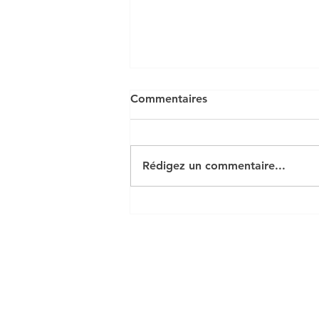
Commentaires
Rédigez un commentaire...
QCM très court rabais
remise ristourne