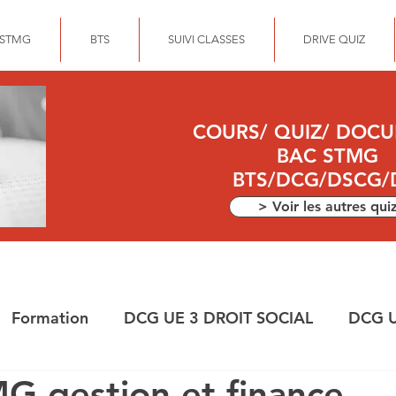
 STMG
BTS
SUIVI CLASSES
DRIVE QUIZ
COURS/ QUIZ/ DOC
BAC STMG
BTS/DCG/DSCG/
> Voir les autres qui
Formation
DCG UE 3 DROIT SOCIAL
DCG U
 gestion et finance
ANCE
DEC
DCG UE 10 COMPTABILITE APPR