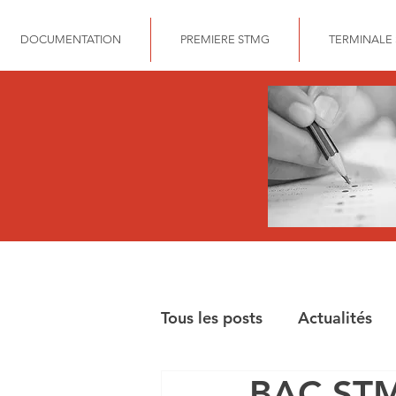
DOCUMENTATION
PREMIERE STMG
TERMINALE
Tous les posts
Actualités
BAC STMG
BAC STMG GESTION FIN