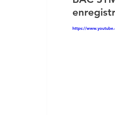
enregist
DCG UE 5 ECONOMIE
https://www.youtube
DCG MANAGEMENT
Economie en vidéo
Co
MSGN GF
PRO
NO
VAINQUEUR CONCOURS