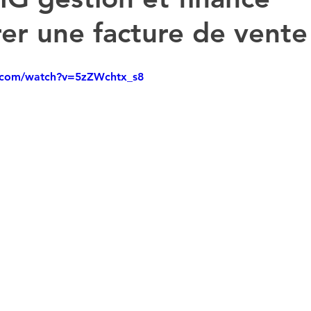
rer une facture de vente
DCG UE 2 DROIT DES SOCIETES
DSCG UE4
.com/watch?v=5zZWchtx_s8
DSCG UE1
STMG SGN
1STMG ECONOMIE
ncours DCG
CAPET B
DCG INTRO A LA COM
UVEAUX QUIZ
INSCRIPTION CONCOURS
T STMG DROIT
T STMG ECONOMIE
ORIE