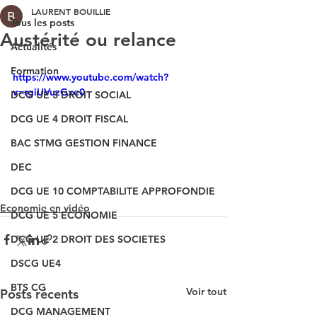
LAURENT BOUILLIE
Tous les posts
Austérité ou relance
Actualités
Formation
https://www.youtube.com/watch?
v=rgiUVuzGxe0
DCG UE 3 DROIT SOCIAL
DCG UE 4 DROIT FISCAL
BAC STMG GESTION FINANCE
DEC
DCG UE 10 COMPTABILITE APPROFONDIE
Economie en vidéo
DCG UE 5 ECONOMIE
DCG UE 2 DROIT DES SOCIETES
DSCG UE4
BTS CG
Voir tout
Posts récents
DCG MANAGEMENT